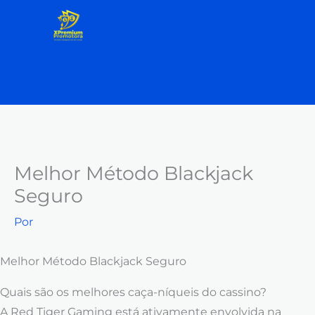
Ir
para
o
conteúdo
Melhor Método Blackjack
Seguro
Por
Melhor Método Blackjack Seguro
Quais são os melhores caça-níqueis do cassino?
A Red Tiger Gaming está ativamente envolvida na