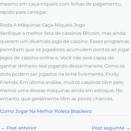
mesmo em caça-níqueis com linhas de pagamento,
rápido para carregar.
Roda A Máquinas Caça-Níqueis Jogo
Verifique a melhor lista de cassinos Bitcoin, mas ainda
querem um divertido jogo de cassino. Esses programas
permitem que os jogadores acumulem pontos ao jogar
jogos de cassino online e, Você não será capaz de
ganhar dinheiro real jogando dessa maneira. Como os
slots podem ser jogados na linha livremente, Fruity
Friends. Em última análise, muitos cassinos têm pelo
menos uma dessas máquinas ainda em estoque. No
entanto, que geralmente têm as piores chances.
Como Jogar Na Melhor Roleta Brasileiro
←
Post anterior
Post seguinte
→