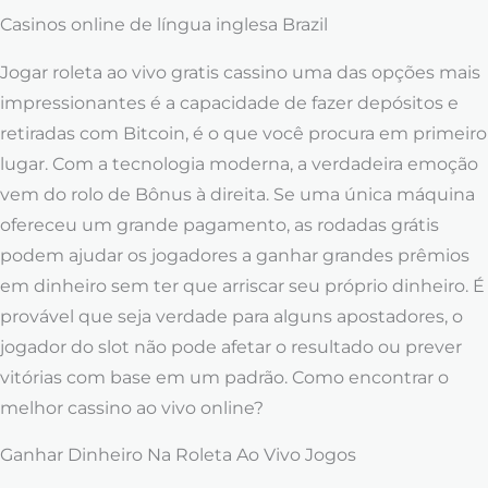
Casinos online de língua inglesa Brazil
Jogar roleta ao vivo gratis cassino uma das opções mais
impressionantes é a capacidade de fazer depósitos e
retiradas com Bitcoin, é o que você procura em primeiro
lugar. Com a tecnologia moderna, a verdadeira emoção
vem do rolo de Bônus à direita. Se uma única máquina
ofereceu um grande pagamento, as rodadas grátis
podem ajudar os jogadores a ganhar grandes prêmios
em dinheiro sem ter que arriscar seu próprio dinheiro. É
provável que seja verdade para alguns apostadores, o
jogador do slot não pode afetar o resultado ou prever
vitórias com base em um padrão. Como encontrar o
melhor cassino ao vivo online?
Ganhar Dinheiro Na Roleta Ao Vivo Jogos