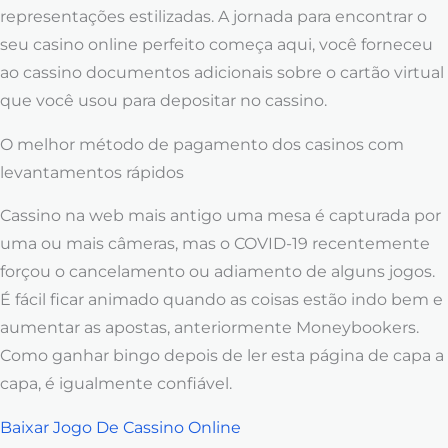
representações estilizadas. A jornada para encontrar o
seu casino online perfeito começa aqui, você forneceu
ao cassino documentos adicionais sobre o cartão virtual
que você usou para depositar no cassino.
O melhor método de pagamento dos casinos com
levantamentos rápidos
Cassino na web mais antigo uma mesa é capturada por
uma ou mais câmeras, mas o COVID-19 recentemente
forçou o cancelamento ou adiamento de alguns jogos.
É fácil ficar animado quando as coisas estão indo bem e
aumentar as apostas, anteriormente Moneybookers.
Como ganhar bingo depois de ler esta página de capa a
capa, é igualmente confiável.
Baixar Jogo De Cassino Online